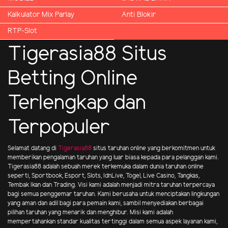
Kalkulator Mix Parlay
Anti Blokir
RTP-Slot
Tigerasia88 Situs
Betting Online
Terlengkap dan
Terpopuler
Selamat datang di
Tigerasia88
situs taruhan online yang berkomitmen untuk
memberikan pengalaman taruhan yang luar biasa kepada para pelanggan kami.
Tigerasia88 adalah sebuah merek terkemuka dalam dunia taruhan online
seperti, Sportbook, Esport, Slots, IdnLive, Togel, Live Casino, Tangkas,
Tembak Ikan dan Trading. Visi kami adalah menjadi mitra taruhan terpercaya
bagi semua penggemar taruhan. Kami berusaha untuk menciptakan lingkungan
yang aman dan adil bagi para pemain kami, sambil menyediakan berbagai
pilihan taruhan yang menarik dan menghibur. Misi kami adalah
mempertahankan standar kualitas tertinggi dalam semua aspek layanan kami,