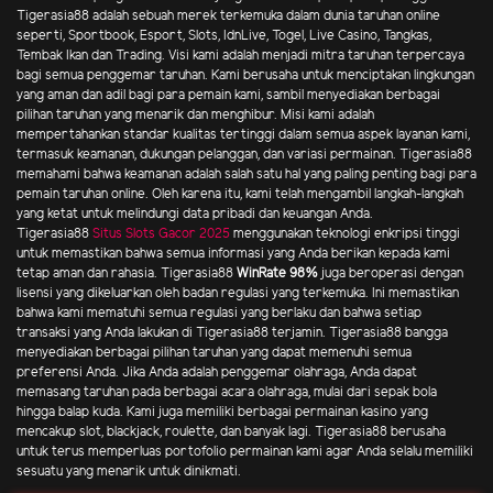
Tigerasia88 adalah sebuah merek terkemuka dalam dunia taruhan online
seperti, Sportbook, Esport, Slots, IdnLive, Togel, Live Casino, Tangkas,
Tembak Ikan dan Trading. Visi kami adalah menjadi mitra taruhan terpercaya
bagi semua penggemar taruhan. Kami berusaha untuk menciptakan lingkungan
yang aman dan adil bagi para pemain kami, sambil menyediakan berbagai
pilihan taruhan yang menarik dan menghibur. Misi kami adalah
mempertahankan standar kualitas tertinggi dalam semua aspek layanan kami,
termasuk keamanan, dukungan pelanggan, dan variasi permainan. Tigerasia88
memahami bahwa keamanan adalah salah satu hal yang paling penting bagi para
pemain taruhan online. Oleh karena itu, kami telah mengambil langkah-langkah
yang ketat untuk melindungi data pribadi dan keuangan Anda.
Tigerasia88
Situs Slots Gacor 2025
menggunakan teknologi enkripsi tinggi
untuk memastikan bahwa semua informasi yang Anda berikan kepada kami
tetap aman dan rahasia. Tigerasia88
WinRate 98%
juga beroperasi dengan
lisensi yang dikeluarkan oleh badan regulasi yang terkemuka. Ini memastikan
bahwa kami mematuhi semua regulasi yang berlaku dan bahwa setiap
transaksi yang Anda lakukan di Tigerasia88 terjamin. Tigerasia88 bangga
menyediakan berbagai pilihan taruhan yang dapat memenuhi semua
preferensi Anda. Jika Anda adalah penggemar olahraga, Anda dapat
memasang taruhan pada berbagai acara olahraga, mulai dari sepak bola
hingga balap kuda. Kami juga memiliki berbagai permainan kasino yang
mencakup slot, blackjack, roulette, dan banyak lagi. Tigerasia88 berusaha
untuk terus memperluas portofolio permainan kami agar Anda selalu memiliki
sesuatu yang menarik untuk dinikmati.