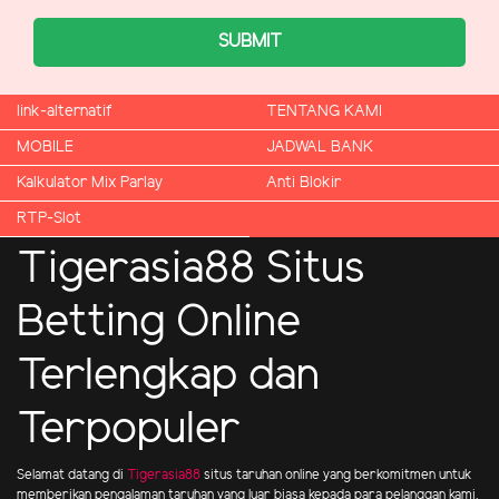
SUBMIT
link-alternatif
TENTANG KAMI
MOBILE
JADWAL BANK
Kalkulator Mix Parlay
Anti Blokir
RTP-Slot
Tigerasia88 Situs
Betting Online
Terlengkap dan
Terpopuler
Selamat datang di
Tigerasia88
situs taruhan online yang berkomitmen untuk
memberikan pengalaman taruhan yang luar biasa kepada para pelanggan kami.